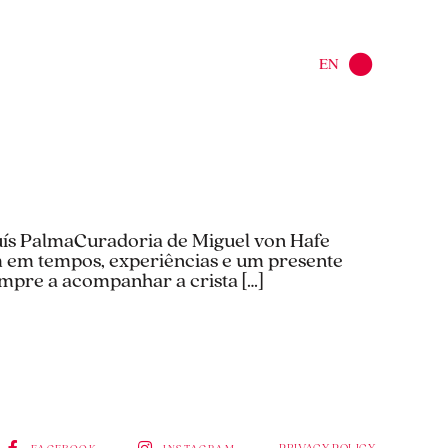
EN
uís PalmaCuradoria de Miguel von Hafe
 em tempos, experiências e um presente
mpre a acompanhar a crista […]
PRIVACY POLICY
FACEBOOK
INSTAGRAM