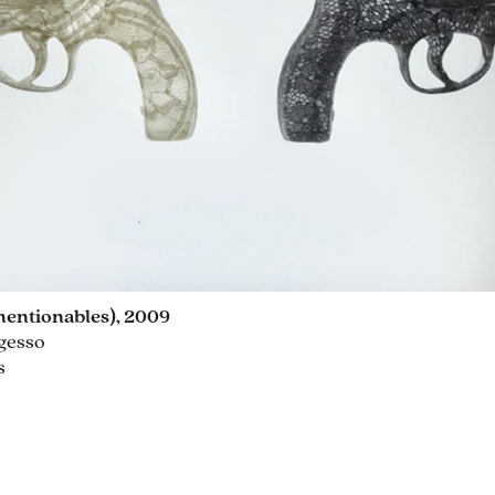
mentionables), 2009
 gesso
s