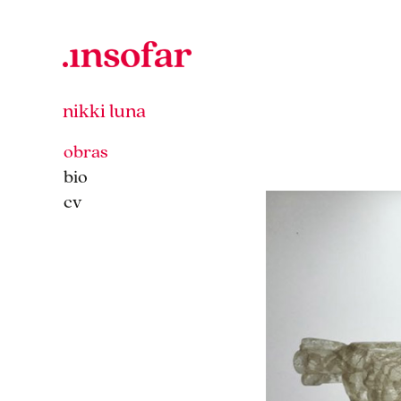
nikki luna
obras
bio
obras
cv